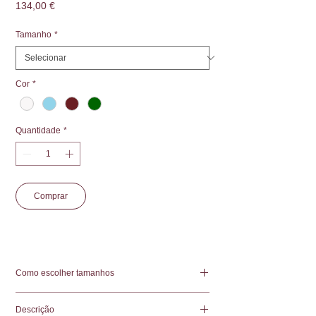
Preço
134,00 €
Tamanho
*
Cor
*
Quantidade
*
Comprar
Como escolher tamanhos
SIZE (EU)
S
M
L
XL
Descrição