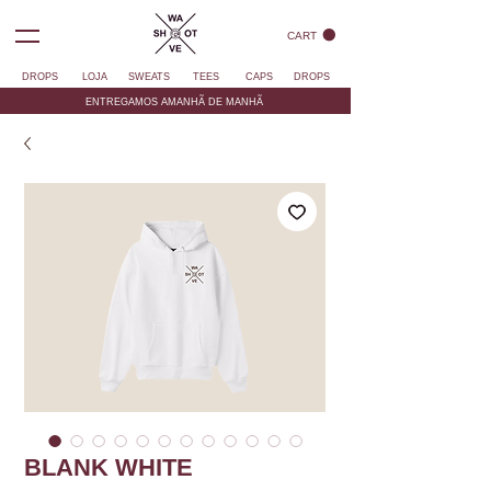
CART
DROPS
LOJA
SWEATS
TEES
CAPS
DROPS
ENTREGAMOS AMANHÃ DE MANHÃ
BLANK WHITE